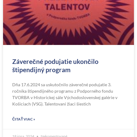
Záverečné podujatie ukončilo
štipendijný program
Dňa 17.6.2024 sa uskutočnilo záverečné podujatie 3.
ročníka štipendijného programu z Podporného fondu
TVORBA v Historickej sále Východoslovenskej galérie v
Košiciach (VSG). Talentovaní žiaci šiestich
ČITAŤ VIAC »
18 júna, 2024
Nekomentované