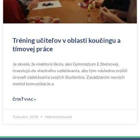
Tréning učiteľov v oblasti koučingu a
tímovej práce
Je skvelé, že niektoré školy, ako Gymnázium E.Steinovej,
investujú do vlastného vzdelávania, aby tým následne zvýšili
úroveň vzdelávania svojich študentov. Zavádzaním nových
metód komunikácie a
ČITAŤ VIAC »
9 januára, 2018
Nekomentované