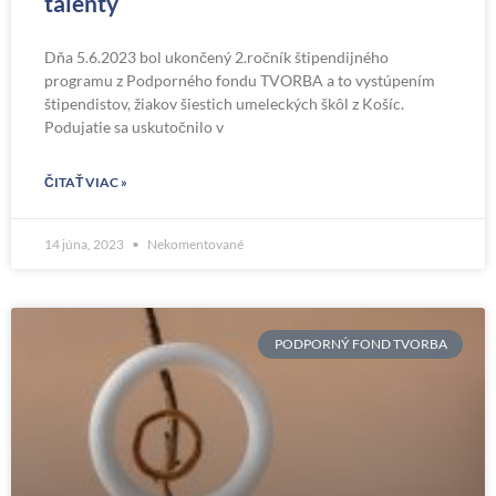
talenty
Dňa 5.6.2023 bol ukončený 2.ročník štipendijného
programu z Podporného fondu TVORBA a to vystúpením
štipendistov, žiakov šiestich umeleckých škôl z Košíc.
Podujatie sa uskutočnilo v
ČITAŤ VIAC »
14 júna, 2023
Nekomentované
PODPORNÝ FOND TVORBA