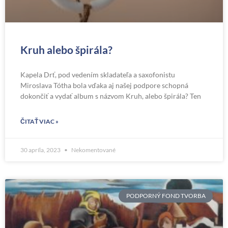
Kruh alebo špirála?
Kapela Drť, pod vedením skladateľa a saxofonistu
Miroslava Tótha bola vďaka aj našej podpore schopná
dokončiť a vydať album s názvom Kruh, alebo špirála? Ten
ČITAŤ VIAC »
30 apríla, 2023
Nekomentované
PODPORNÝ FOND TVORBA