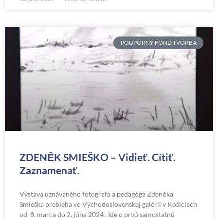
PODPORNÝ FOND TVORBA
ZDENĚK SMIEŠKO – Vidieť. Cítiť.
Zaznamenať.
Výstava uznávaného fotografa a pedagóga Zdeněka
Smieška prebieha vo Východoslovenskej galérii v Košiciach
od 8. marca do 2. júna 2024 . Ide o prvú samostatnú