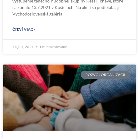
vystúpenie tanečno-hudobnej skupiny Kesaj Tchave, ktoré
sa konalo 13.7.2021 v Košiciach. Na akcii sa podieľala aj
Východoslovenská galéria
ČITAŤ VIAC »
14 júla, 2021
Nekomentované
ROZVOJ ORGANIZÁCIÍ