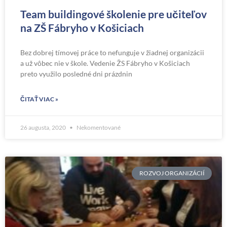
Team buildingové školenie pre učiteľov
na ZŠ Fábryho v Košiciach
Bez dobrej tímovej práce to nefunguje v žiadnej organizácii
a už vôbec nie v škole. Vedenie ŽS Fábryho v Košiciach
preto využilo posledné dni prázdnin
ČITAŤ VIAC »
26 augusta, 2020
Nekomentované
ROZVOJ ORGANIZÁCIÍ