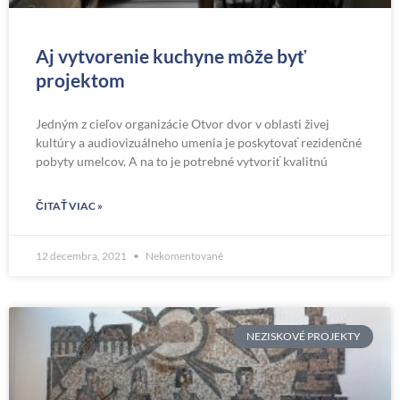
Aj vytvorenie kuchyne môže byť
projektom
Jedným z cieľov organizácie Otvor dvor v oblasti živej
kultúry a audiovizuálneho umenia je poskytovať rezidenčné
pobyty umelcov. A na to je potrebné vytvoriť kvalitnú
ČITAŤ VIAC »
12 decembra, 2021
Nekomentované
NEZISKOVÉ PROJEKTY