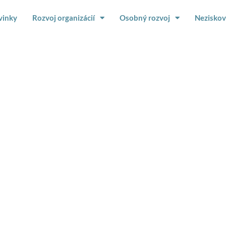
vinky
Rozvoj organizácií
Osobný rozvoj
Neziskov
vne vyjednávanie