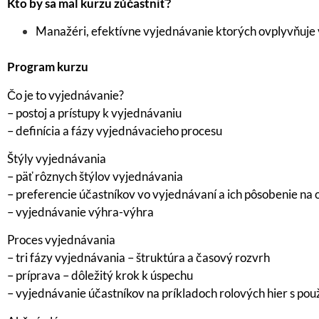
Kto by sa mal kurzu zúčastniť?
Manažéri, efektívne vyjednávanie ktorých ovplyvňuje v
Program kurzu
Čo je to vyjednávanie?
– postoj a prístupy k vyjednávaniu
– definícia a fázy vyjednávacieho procesu
Štýly vyjednávania
– päť rôznych štýlov vyjednávania
– preferencie účastníkov vo vyjednávaní a ich pôsobenie na 
– vyjednávanie výhra-výhra
Proces vyjednávania
– tri fázy vyjednávania – štruktúra a časový rozvrh
– príprava – dôležitý krok k úspechu
– vyjednávanie účastníkov na príkladoch rolových hier s po