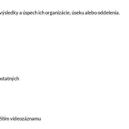
ýsledky a úspech ich organizácie, úseku alebo oddelenia.
ostatných
užitím videozáznamu