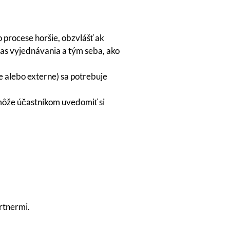
 procese horšie, obzvlášť ak
čas vyjednávania a tým seba, ako
e alebo externe) sa potrebuje
môže účastníkom uvedomiť si
artnermi.