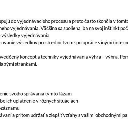
pujú do vyjednávacieho procesu a preto často skončia v tomto
neho vyjednávania. Väčšina sa spolieha iba na svoj inštinkt po
ie výsledky vyjednávania.
hovanie výsledkov prostredníctvom spolupráce s inými (intern
osvedčený koncept a techniky vyjednávania výhra – výhra. Po
slabými stránkami.
enie svojho správania týmto fázam
be ich uplatnenie v rôznych situáciách
eozáznamu
návaní a pritom udržať a zlepšiť vzťahy s vašimi obchodnými p