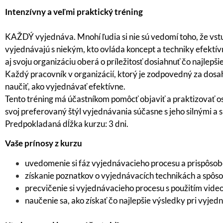
Intenzívny a veľmi praktický tréning
KAŽDÝ vyjednáva. Mnohí ľudia si nie sú vedomí toho, že vstu
vyjednávajú s niekým, kto ovláda koncept a techniky efektív
aj svoju organizáciu oberá o príležitosť dosiahnuť čo najlepš
Každý pracovník v organizácií, ktorý je zodpovedný za dosa
naučiť, ako vyjednávať efektívne.
Tento tréning má účastníkom pomôcť objaviť a praktizovať 
svoj preferovaný štýl vyjednávania súčasne s jeho silnými a 
Predpokladaná dĺžka kurzu: 3 dni.
Vaše prínosy z kurzu
uvedomenie si fáz vyjednávacieho procesu a prispôsob
získanie poznatkov o vyjednávacích technikách a spôso
precvičenie si vyjednávacieho procesu s použitím vid
naučenie sa, ako získať čo najlepšie výsledky pri vyjed